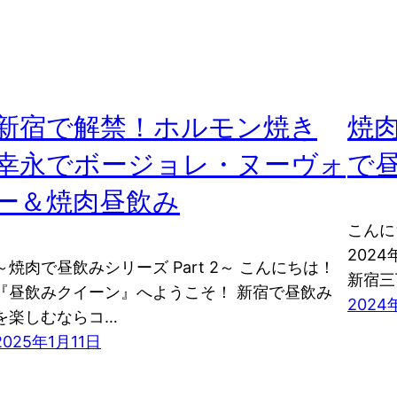
新宿で解禁！ホルモン焼き
焼
幸永でボージョレ・ヌーヴォ
で
ー＆焼肉昼飲み
こんに
202
～焼肉で昼飲みシリーズ Part 2～ こんにちは！
新宿三
『昼飲みクイーン』へようこそ！ 新宿で昼飲み
2024
を楽しむならコ…
2025年1月11日