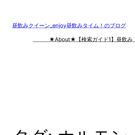
内
容
を
昼飲みクイーン_enjoy昼飲みタイム！のブログ
ス
★About★
【検索ガイド1】昼飲み
キ
ッ
プ