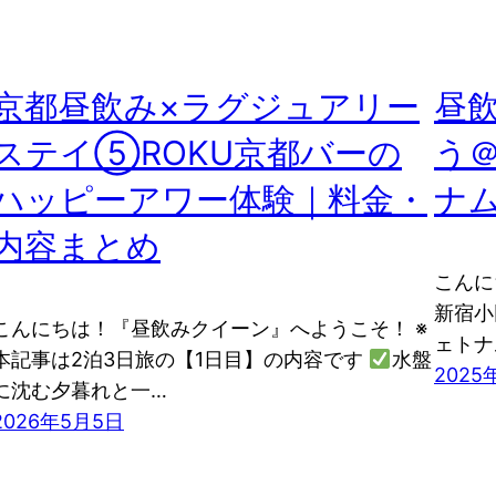
京都昼飲み×ラグジュアリー
昼
ステイ⑤ROKU京都バーの
う
ハッピーアワー体験｜料金・
ナ
内容まとめ
こんに
新宿小
こんにちは！『昼飲みクイーン』へようこそ！ ※
ェトナ
本記事は2泊3日旅の【1日目】の内容です
水盤
2025
に沈む夕暮れと一…
2026年5月5日