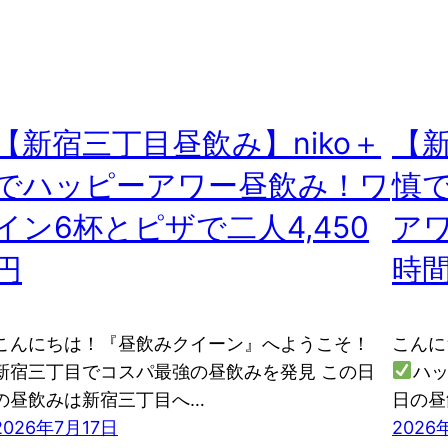
【新宿三丁目昼飲み】niko＋
【
でハッピーアワー昼飲み！ワ
慎
イン6杯とピザで二人4,450
ア
円
時
こんにちは！『昼飲みクイーン』へようこそ！
こんに
新宿三丁目でコスパ最強の昼飲みを発見 この日
ハッ
の昼飲みは新宿三丁目へ…
日の昼
2026年7月17日
2026