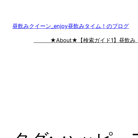
内
容
を
昼飲みクイーン_enjoy昼飲みタイム！のブログ
ス
★About★
【検索ガイド1】昼飲み
キ
ッ
プ