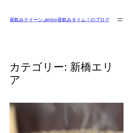
内
容
昼飲みクイーン_enjoy昼飲みタイム！のブログ
を
ス
キ
ッ
プ
カテゴリー:
新橋エリ
ア