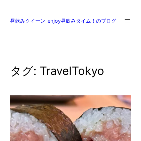
内
容
昼飲みクイーン_enjoy昼飲みタイム！のブログ
を
ス
キ
ッ
プ
タグ:
TravelTokyo