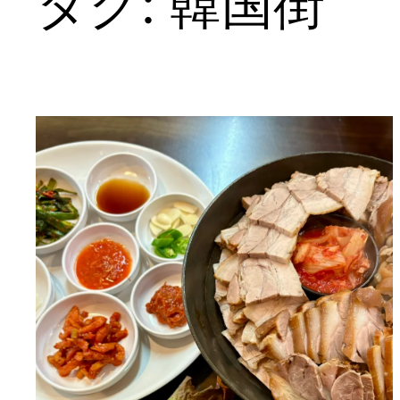
タグ:
韓国街