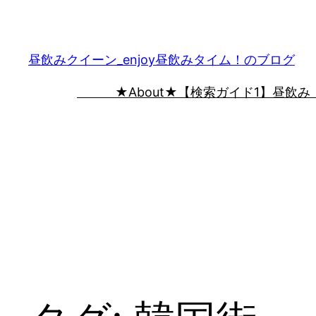
内
容
を
昼飲みクイーン_enjoy昼飲みタイム！のブログ
ス
★About★
【検索ガイド1】昼飲み
キ
ッ
プ