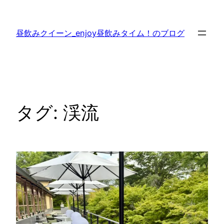
内
容
昼飲みクイーン_enjoy昼飲みタイム！のブログ
を
ス
キ
ッ
プ
タグ:
渓流