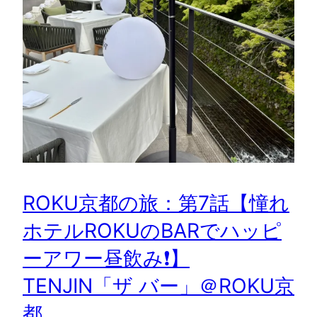
ROKU京都の旅：第7話【憧れ
ホテルROKUのBARでハッピ
ーアワー昼飲み❗️】
TENJIN「ザ バー」＠ROKU京
都