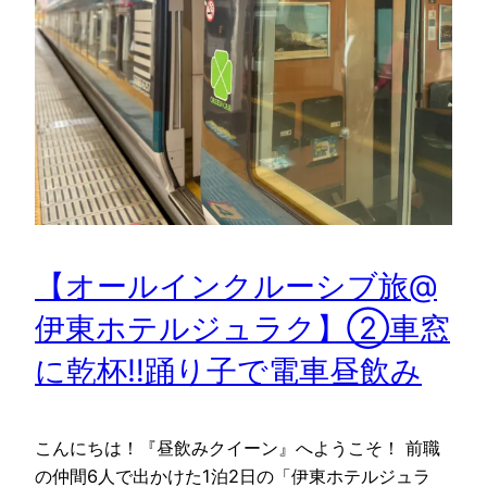
【オールインクルーシブ旅@
伊東ホテルジュラク】②車窓
に乾杯‼️踊り子で電車昼飲み
こんにちは！『昼飲みクイーン』へようこそ！ 前職
の仲間6人で出かけた1泊2日の「伊東ホテルジュラ