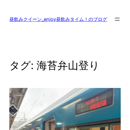
内
容
昼飲みクイーン_enjoy昼飲みタイム！のブログ
を
ス
キ
ッ
プ
タグ:
海苔弁山登り