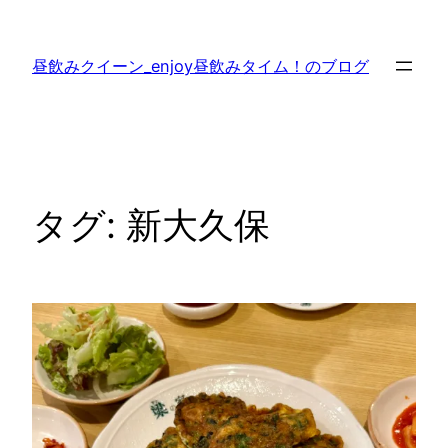
内
容
昼飲みクイーン_enjoy昼飲みタイム！のブログ
を
ス
キ
ッ
プ
タグ:
新大久保