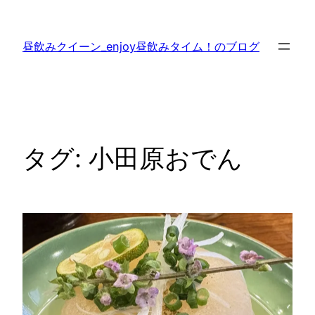
内
容
昼飲みクイーン_enjoy昼飲みタイム！のブログ
を
ス
キ
ッ
プ
タグ:
小田原おでん