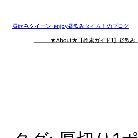
内
容
を
昼飲みクイーン_enjoy昼飲みタイム！のブログ
ス
★About★
【検索ガイド1】昼飲み
キ
ッ
プ