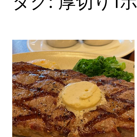
タグ:
厚切り1