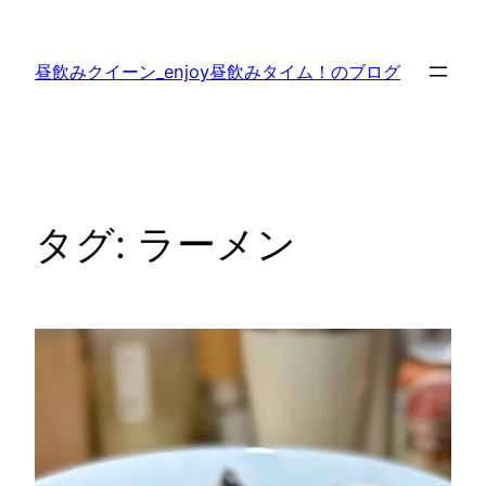
内
容
昼飲みクイーン_enjoy昼飲みタイム！のブログ
を
ス
キ
ッ
プ
タグ:
ラーメン