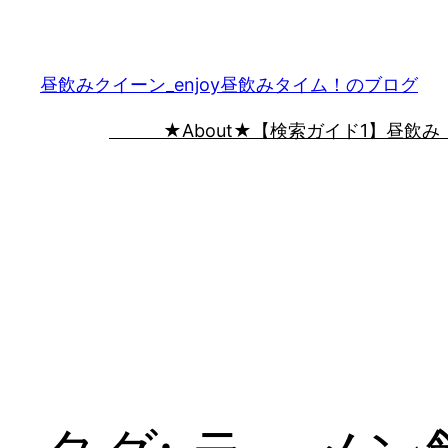
内
容
を
昼飲みクイーン_enjoy昼飲みタイム！のブログ
ス
★About★
【検索ガイド1】昼飲み
キ
ッ
プ