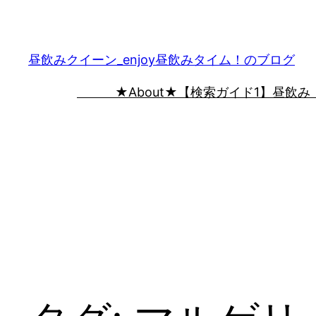
内
容
を
昼飲みクイーン_enjoy昼飲みタイム！のブログ
ス
★About★
【検索ガイド1】昼飲み
キ
ッ
プ