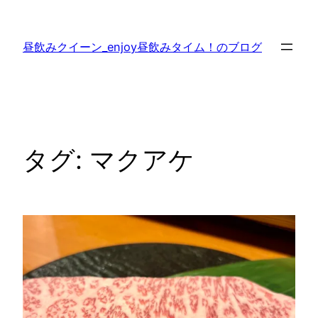
内
容
昼飲みクイーン_enjoy昼飲みタイム！のブログ
を
ス
キ
ッ
プ
タグ:
マクアケ