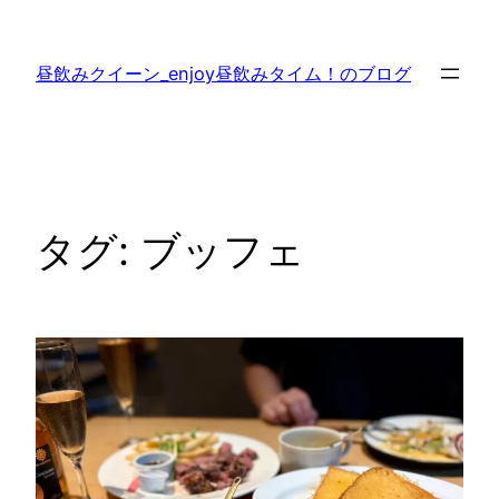
内
容
昼飲みクイーン_enjoy昼飲みタイム！のブログ
を
ス
キ
ッ
プ
タグ:
ブッフェ