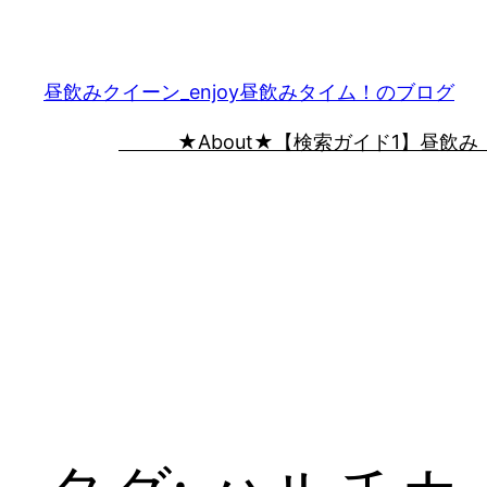
内
容
を
昼飲みクイーン_enjoy昼飲みタイム！のブログ
ス
★About★
【検索ガイド1】昼飲み
キ
ッ
プ