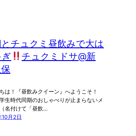
期とチュクミ昼飲みで大は
ゃぎ
チュクミドサ@新
久保
ちは！『昼飲みクイーン』へようこそ！
学生時代同期のおしゃべりが止まらないメ
（名付けて「昼飲…
年10月2日