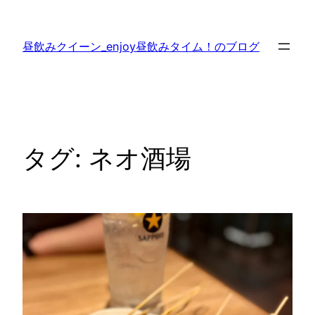
内
容
昼飲みクイーン_enjoy昼飲みタイム！のブログ
を
ス
キ
ッ
プ
タグ:
ネオ酒場