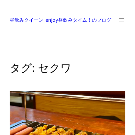
内
容
昼飲みクイーン_enjoy昼飲みタイム！のブログ
を
ス
キ
ッ
プ
タグ:
セクワ