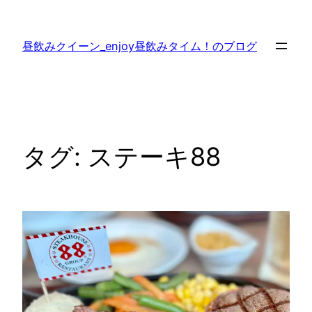
内
容
昼飲みクイーン_enjoy昼飲みタイム！のブログ
を
ス
キ
ッ
プ
タグ:
ステーキ88