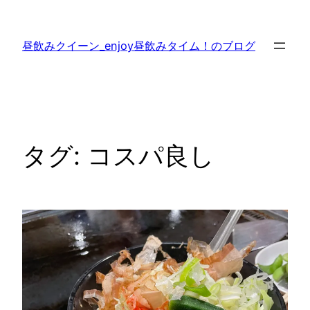
内
容
昼飲みクイーン_enjoy昼飲みタイム！のブログ
を
ス
キ
ッ
プ
タグ:
コスパ良し