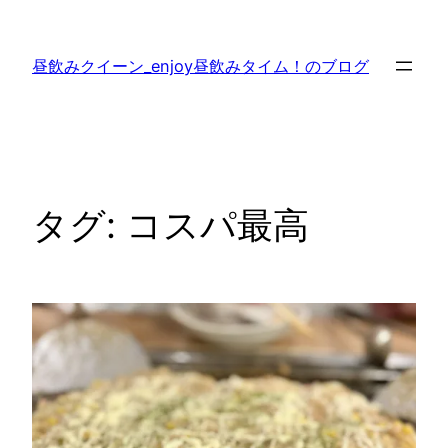
内
容
昼飲みクイーン_enjoy昼飲みタイム！のブログ
を
ス
キ
ッ
プ
タグ:
コスパ最高