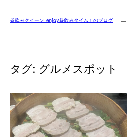
内
容
昼飲みクイーン_enjoy昼飲みタイム！のブログ
を
ス
キ
ッ
プ
タグ:
グルメスポット