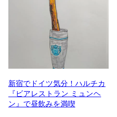
新宿でドイツ気分！ハルチカ
『ビアレストラン ミュンヘ
ン』で昼飲みを満喫