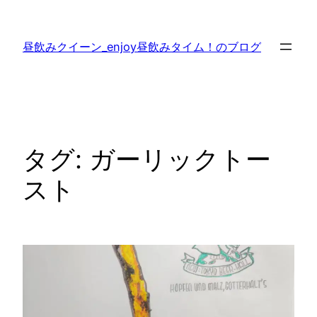
内
容
昼飲みクイーン_enjoy昼飲みタイム！のブログ
を
ス
キ
ッ
プ
タグ:
ガーリックトー
スト