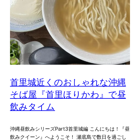
首里城近くのおしゃれな沖縄
そば屋『首里ほりかわ』で昼
飲みタイム
沖縄昼飲みシリーズPart3首里城編 こんにちは！『昼
飲みクイーン』へようこそ！ 瀬底島で数日を過ごし