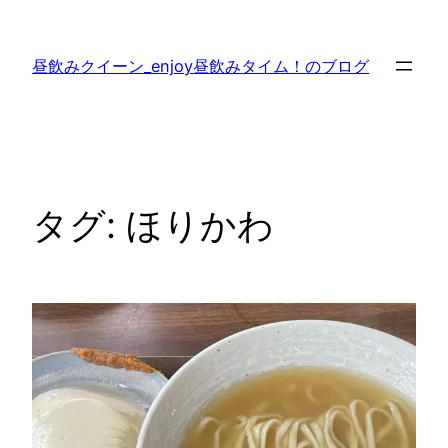
内
容
昼飲みクイーン_enjoy昼飲みタイム！のブログ
を
ス
キ
ッ
プ
タグ:
ほりかわ