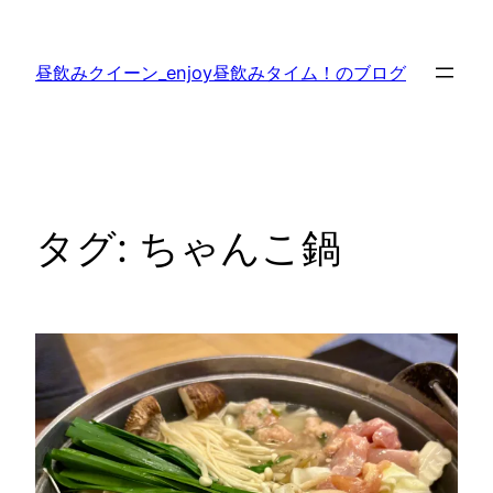
内
容
昼飲みクイーン_enjoy昼飲みタイム！のブログ
を
ス
キ
ッ
プ
タグ:
ちゃんこ鍋