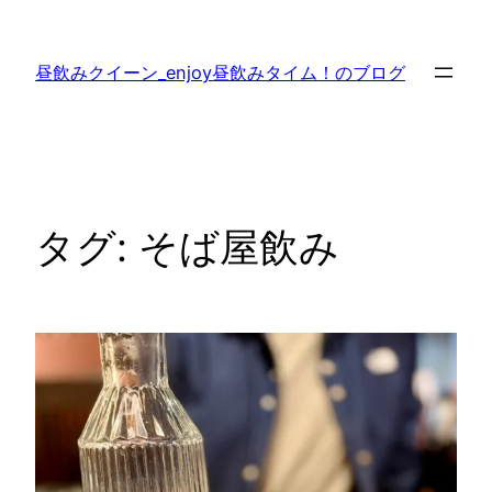
内
容
昼飲みクイーン_enjoy昼飲みタイム！のブログ
を
ス
キ
ッ
プ
タグ:
そば屋飲み