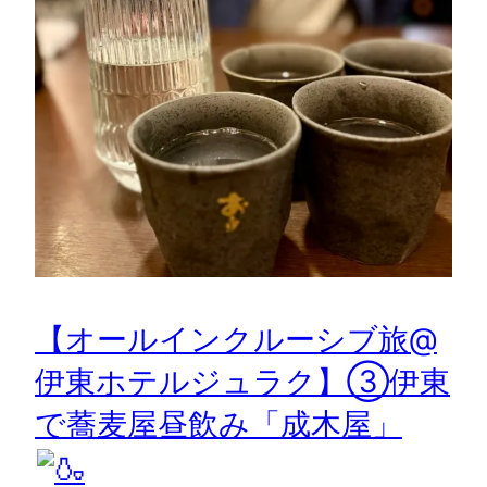
【オールインクルーシブ旅@
伊東ホテルジュラク】③伊東
で蕎麦屋昼飲み「成木屋」