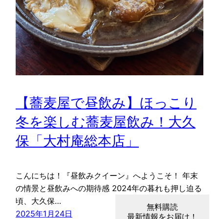
【蕎麦屋で昼飲み】ほっこり
冬を楽しむ蕎麦屋飲み！大久
保「大村庵総本店」
こんにちは！『昼飲みクイーン』へようこそ！ 年末
の情景と昼飲みへの期待感 2024年の暮れも押し迫る
頃、大久保…
無料購読
2025年1月24日
最新情報をお届け！