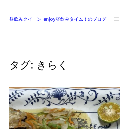
内
容
昼飲みクイーン_enjoy昼飲みタイム！のブログ
を
ス
キ
ッ
プ
タグ:
きらく