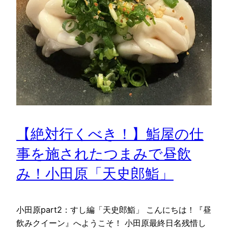
【絶対行くべき！】鮨屋の仕
事を施されたつまみで昼飲
み！小田原「天史郎鮨」
小田原part2：すし編「天史郎鮨」 こんにちは！『昼
飲みクイーン』へようこそ！ 小田原最終日名残惜し