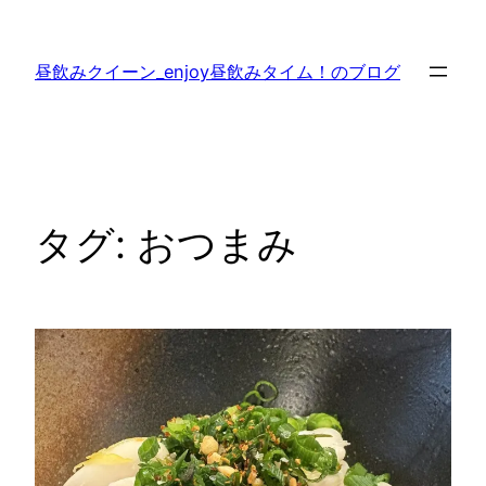
内
容
昼飲みクイーン_enjoy昼飲みタイム！のブログ
を
ス
キ
ッ
プ
タグ:
おつまみ