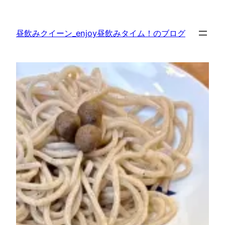
内
容
昼飲みクイーン_enjoy昼飲みタイム！のブログ
を
ス
キ
ッ
プ