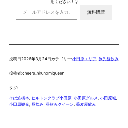
用ください！👇
メールアドレスを入力…
無料購読
投稿日
2026年3月24日
カテゴリー:
小田原エリア
, 
旅先昼飲み
投稿者:
cheers_hirunomiqueen
タグ:
そば処橋本
, 
ヒルトンクラブ小田原
, 
小田原グルメ
, 
小田原城
, 
小田原観光
, 
昼飲み
, 
昼飲みクイーン
, 
蕎麦屋飲み