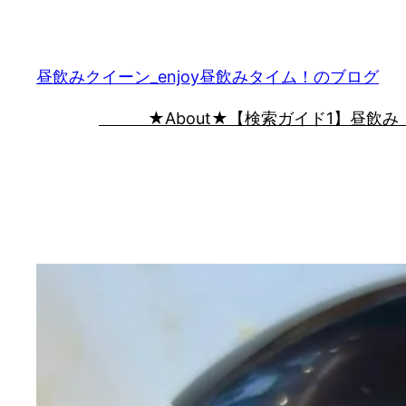
内
容
を
昼飲みクイーン_enjoy昼飲みタイム！のブログ
ス
★About★
【検索ガイド1】昼飲み
キ
ッ
プ