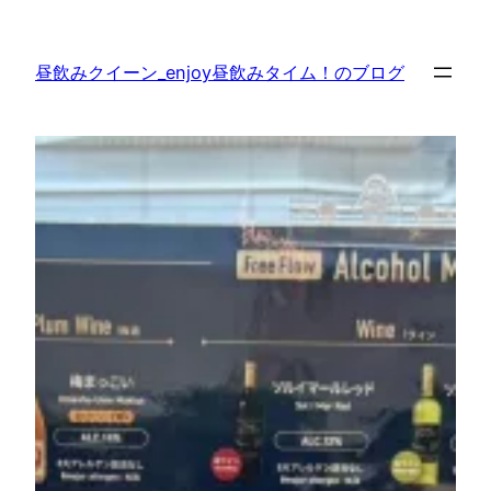
内
容
昼飲みクイーン_enjoy昼飲みタイム！のブログ
を
ス
キ
ッ
プ