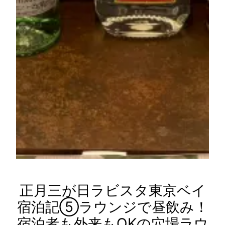
正月三が日ラビスタ東京ベイ
宿泊記⑤ラウンジで昼飲み！
宿泊者も外来もOKの穴場ラウ