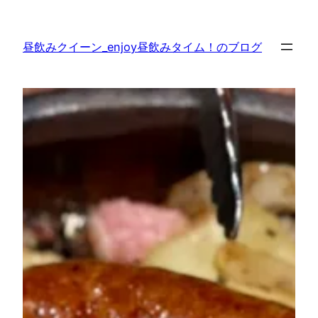
内
容
昼飲みクイーン_enjoy昼飲みタイム！のブログ
を
ス
キ
ッ
プ