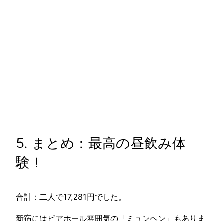
5. まとめ：最高の昼飲み体
験！
合計：二人で17,281円でした。
新宿にはビアホール雰囲気の「ミュンヘン」もありま
すが、「シュマッツ」はまた違った趣があり、用途に
よって使い分けられます。
※ミュンヘンのレポはこちら👇