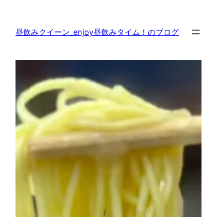
内
容
昼飲みクイーン_enjoy昼飲みタイム！のブログ
を
ス
キ
ッ
プ