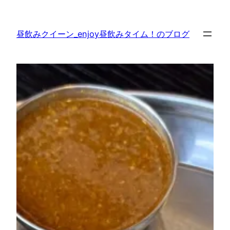
内
容
昼飲みクイーン_enjoy昼飲みタイム！のブログ
を
ス
キ
ッ
プ