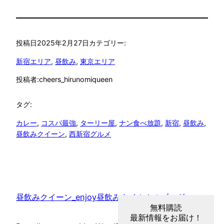
投稿日
2025年2月27日
カテゴリー:
新宿エリア
, 
昼飲み
, 
東京エリア
投稿者:
cheers_hirunomiqueen
タグ:
カレー
, 
コスパ最強
, 
ターリー屋
, 
ナン食べ放題
, 
新宿
, 
昼飲み
, 
昼飲みクイーン
, 
西新宿グルメ
昼飲みクイーン_enjoy昼飲みタイム！のブログ
無料購読
最新情報をお届け！