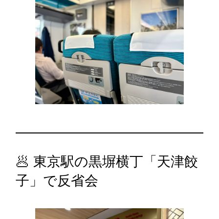
🥟 東京駅の黒塀横丁「天津餃
子」で反省会