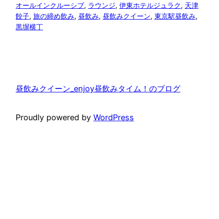
オールインクルーシブ
, 
ラウンジ
, 
伊東ホテルジュラク
, 
天津
餃子
, 
旅の締め飲み
, 
昼飲み
, 
昼飲みクイーン
, 
東京駅昼飲み
, 
黒塀横丁
昼飲みクイーン_enjoy昼飲みタイム！のブログ
Proudly powered by
WordPress