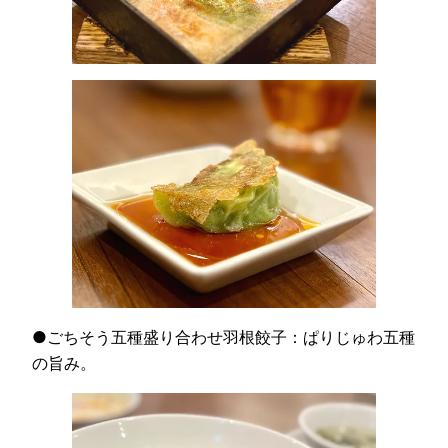
●ごちそう五種盛り合わせ羽根餃子：ぱりじゅわ五種
の旨み。