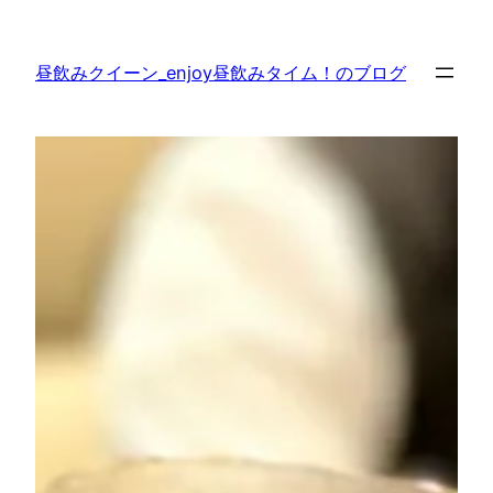
内
容
昼飲みクイーン_enjoy昼飲みタイム！のブログ
を
ス
キ
ッ
プ