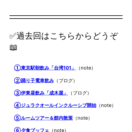
✅過去回はこちらからどうぞ
📖
①東京駅朝飲み「台湾101」
（note）
②踊り子電車飲み
（ブログ）
③伊東昼飲み「成木屋」
（ブログ）
④ジュラクオールインクルーシブ開始
（note）
⑤ルームツアー＆館内散策
（note）
⑥夕食ブッフェ
（note）