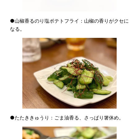
●山椒香るのり塩ポテトフライ：山椒の香りがクセに
なる。
●たたききゅうり：ごま油香る、さっぱり箸休め。