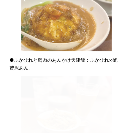
●ふかひれと蟹肉のあんかけ天津飯：ふかひれ×蟹、
贅沢あん。